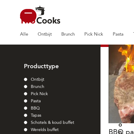
Skip
to
content
Open
Close
mobile
mobile
Alle
Ontbijt
Brunch
Pick Nick
Pasta
menu
menu
Producttype
Ontbijt
Brunch
Pick Nick
Pasta
BBQ
Tapas
C
Schotels & koud buffet
o
Werelds buffet
BBQ pa
n