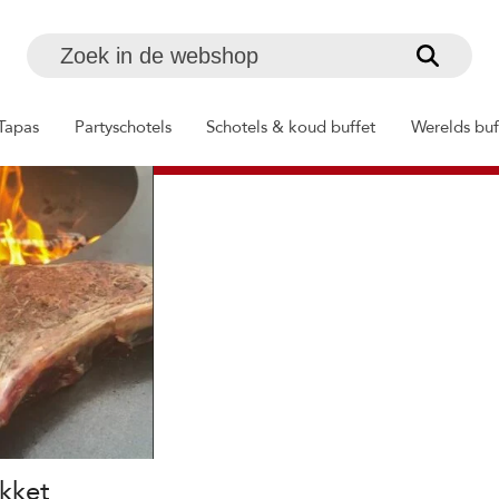
Zoek
in
de
Tapas
Partyschotels
Schotels & koud buffet
Werelds buf
webshop
kket