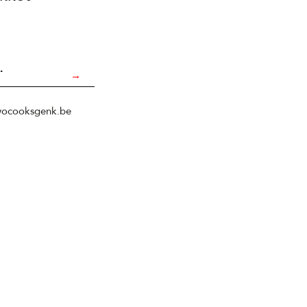
.
→
wocooksgenk.be