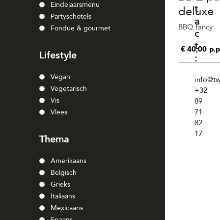
Eindejaarsmenu
t
deluxe
Partyschotels
a
BBQ fancy
Fondue & gourmet
c
t
€
40,00
p.p
Lifestyle
:
Vegan
info@t
Vegetarisch
+32
Vis
89
71
Vlees
82
17
Thema
Amerikaans
Belgisch
Grieks
Italiaans
Mexicaans
Spaans