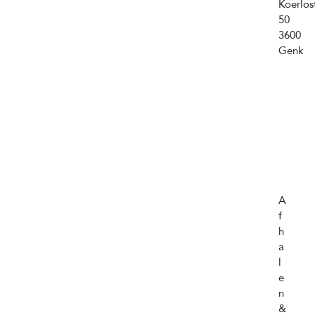
Koerlos
50
3600
Genk
A
f
h
a
l
e
n
&