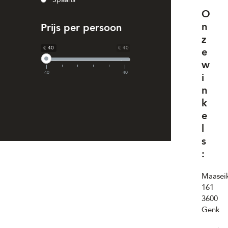
O
n
Prijs per persoon
z
€ 40
€ 40
e
w
40
40
i
n
k
e
l
s
:
Maasei
161
3600
Genk